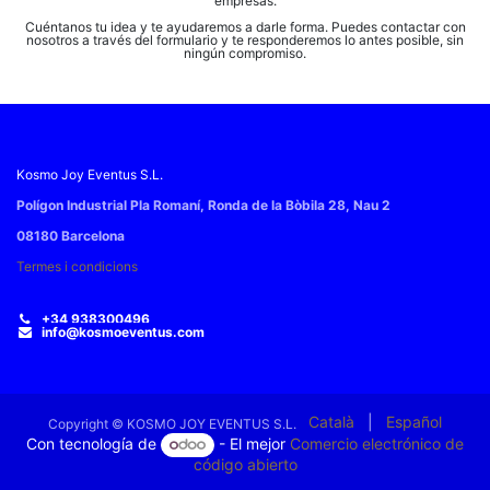
empresas.
Cuéntanos tu idea y te ayudaremos a darle forma. Puedes contactar con
nosotros a través del formulario y te responderemos lo antes posible, sin
ningún compromiso.
Kosmo Joy Eventus S.L.
Polígon Industrial Pla Romaní, Ronda de la Bòbila 28, Nau 2
08180 Barcelona​
Termes i condicions
+34 938300496
info@kosmoeventus.com
Català
|
Español
Copyright © KOSMO JOY EVENTUS S.L.
Con tecnología de
- El mejor
Comercio electrónico de
código abierto